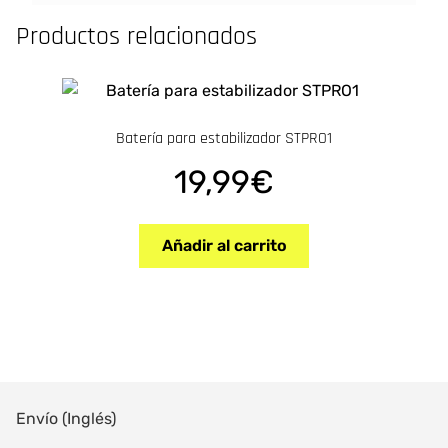
l
Productos relacionados
t
e
r
n
Batería para estabilizador STPRO1
a
t
19,99
€
i
v
e
Añadir al carrito
:
Envío (Inglés)