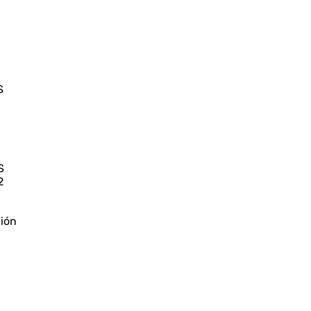
S
S
2
ión