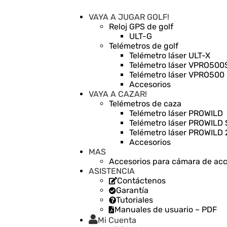
VAYA A JUGAR GOLF!
Reloj GPS de golf
ULT-G
Telémetros de golf
Telémetro láser ULT-X
Telémetro láser VPRO500
Telémetro láser VPRO500
Accesorios
VAYA A CAZAR!
Telémetros de caza
Telémetro láser PROWILD
Telémetro láser PROWILD 
Telémetro láser PROWILD 
Accesorios
MAS
Accesorios para cámara de acc
ASISTENCIA
Contáctenos
Garantía
Tutoriales
Manuales de usuario – PDF
Mi Cuenta