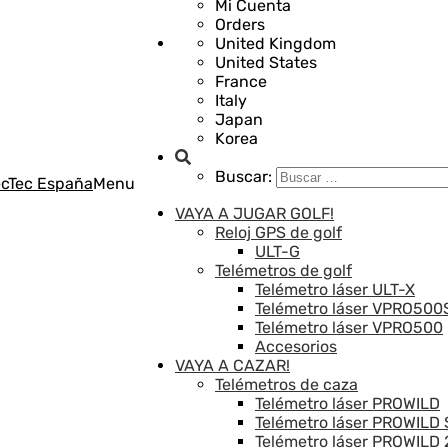
Mi Cuenta
Orders
United Kingdom
United States
France
Italy
Japan
Korea
Buscar:
Menu
VAYA A JUGAR GOLF!
Reloj GPS de golf
ULT-G
Telémetros de golf
Telémetro láser ULT-X
Telémetro láser VPRO500
Telémetro láser VPRO500
Accesorios
VAYA A CAZAR!
Telémetros de caza
Telémetro láser PROWILD
Telémetro láser PROWILD 
Telémetro láser PROWILD 