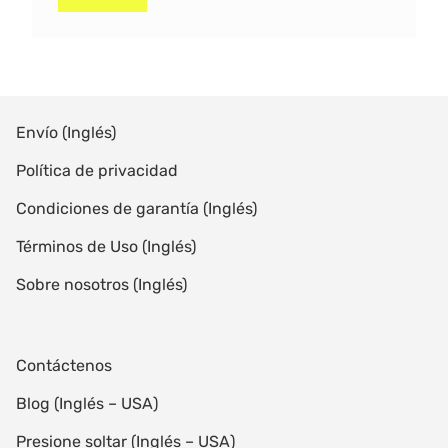
A
l
t
e
r
Envío (Inglés)
n
Política de privacidad
a
t
Condiciones de garantía (Inglés)
i
Términos de Uso (Inglés)
v
e
Sobre nosotros (Inglés)
:
Contáctenos
Blog (Inglés – USA)
Presione soltar (Inglés – USA)