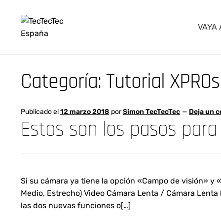
VAYA 
Ir
Ir
a
al
la
contenido
Categoría:
Tutorial XPROs
navegación
Publicado el
12 marzo 2018
por
Simon TecTecTec
—
Deja un 
Estos son los pasos para
Si su cámara ya tiene la opción «Campo de visión» y «
Medio, Estrecho) Video Cámara Lenta / Cámara Lenta (f
las dos nuevas funciones o[…]