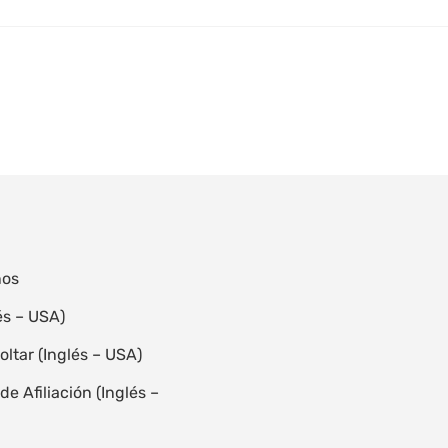
nos
és – USA)
oltar (Inglés – USA)
e Afiliación (Inglés –