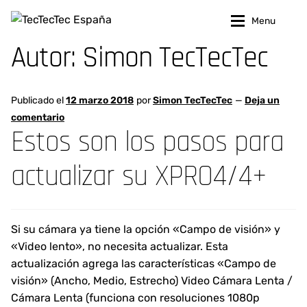
Ir
Ir
Menu
a
al
Autor:
Simon TecTecTec
la
contenido
VAYA A JUGAR GOLF!
VAYA A JUGAR GOLF!
navegación
VAYA A CAZAR!
VAYA A CAZAR!
Publicado el
12 marzo 2018
por
Simon TecTecTec
—
Deja un
comentario
MAS
MAS
Estos son los pasos para
actualizar su XPRO4/4+
ASISTENCIA
ASISTENCIA
Mi Cuenta
Mi Cuenta
Si su cámara ya tiene la opción «Campo de visión» y
«Video lento», no necesita actualizar. Esta
actualización agrega las características «Campo de
visión» (Ancho, Medio, Estrecho) Video Cámara Lenta /
Cámara Lenta (funciona con resoluciones 1080p