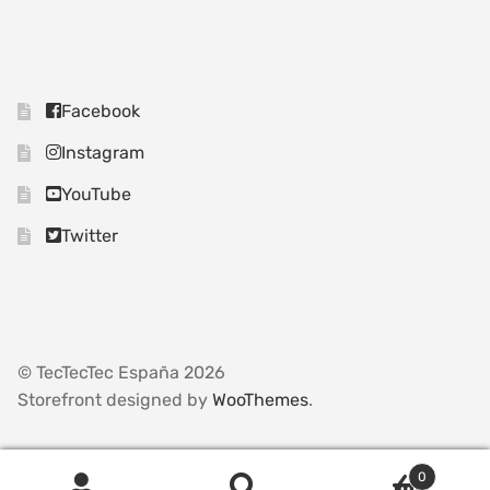
Facebook
Instagram
YouTube
Twitter
© TecTecTec España 2026
Storefront designed by
WooThemes
.
0